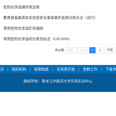
·
危险化学品储存禁忌表
·
教育部直属高校实验室安全事故事件追责问责办法（试行）
·
常用危险化学品贮存通则
·
常用危险化学品的分类及标志（GB13690）
共20条
首页
上页
1
2
下页
况
|
组织机构
|
规章制度
|
实验室开放
|
党群工作
|
下载
版权所有：黑龙江中医药大学实验实训中心