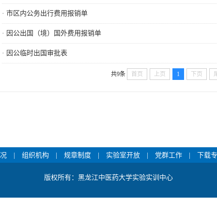
·
市区内公务出行费用报销单
·
因公出国（境）国外费用报销单
·
因公临时出国审批表
共9条
首页
上页
1
下页
况
|
组织机构
|
规章制度
|
实验室开放
|
党群工作
|
下载
版权所有：黑龙江中医药大学实验实训中心