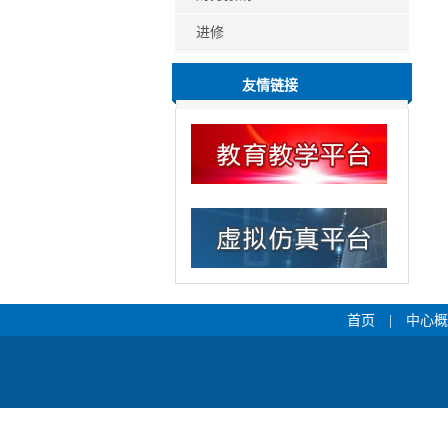
进修
友情链接
首页
|
中心概