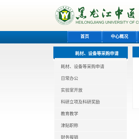
首页
中心概况
耗材、设备等采购申请
耗材、设备等采购申请
日常办公
实验室开放
科研立项及科研奖励
教育教学
津贴职称
财务报销