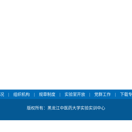
况
|
组织机构
|
规章制度
|
实验室开放
|
党群工作
|
下载
版权所有：黑龙江中医药大学实验实训中心