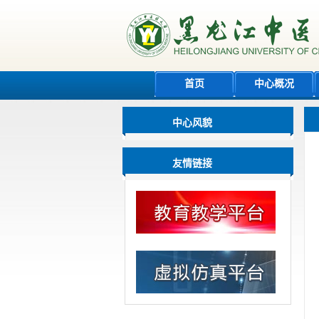
首页
中心概况
中心风貌
友情链接