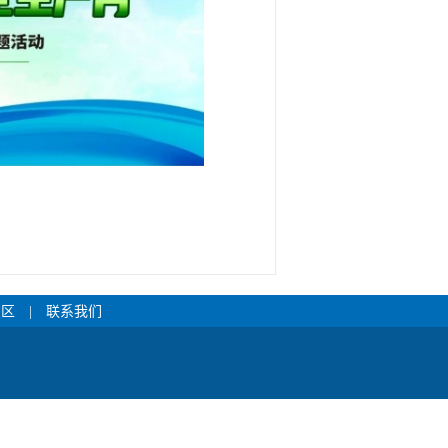
专区
|
联系我们